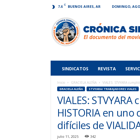
C
BUENOS AIRES, AR
DOMINGO, AGOS
7.6
Crónica
Sindical
SINDICATOS
REVISTA
SERVIC
Inicio
GRACIELA ALEÑA
VIALES: STVYARA cumplió
GRACIELA ALEÑA
STVYARA/ TRABAJADORES VIALES
VIALES: STVYARA c
HISTORIA en uno 
difíciles de VIAL
julio 11, 2025
342