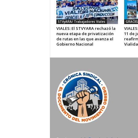
STVyARA/ Trabajadores Viales
GRACIE
VIALES: El STVYARA rechazó la
VIALES:
nueva etapa de privatización
11 de j
de rutas en las que avanza el
reafir
Gobierno Nacional
Vialid