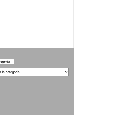
egoría
oría