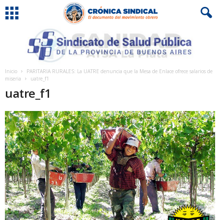
Inicio
PARITARIA RURALES: La UATRE denuncia que la Mesa de Enlace ofrece salarios de
miseria
uatre_f1
uatre_f1