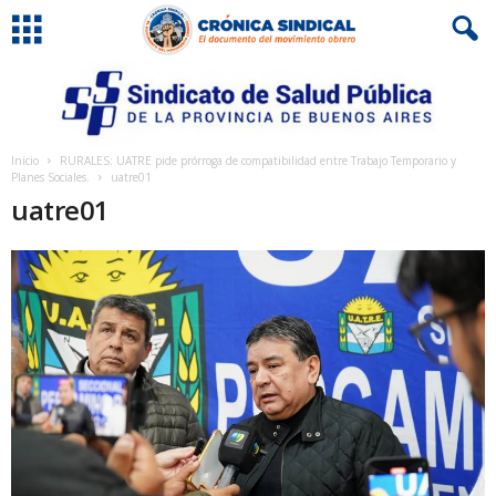
Inicio
RURALES: UATRE pide prórroga de compatibilidad entre Trabajo Temporario y
Planes Sociales.
uatre01
uatre01