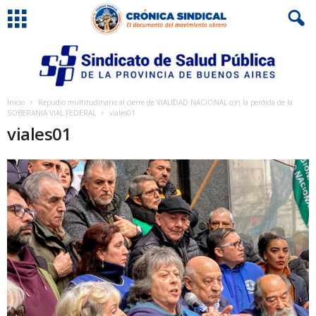
Inicio
Repudio multitudinario al cierre de VIALIDAD NACIONAL con la perdida de la
SOBERANIA VIAL FEDERAL
viales01
viales01