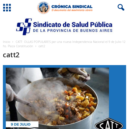
Inicio
CATT: OLLAS POPULARES por una nueva Independencia Nacional el 9 de Julio 12
hs. Plaza Constitución
catt2
catt2