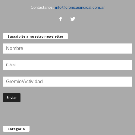
Contáctanos:
info@cronicasindical.com.ar
Suscribite a nuestro newsletter
Categoría