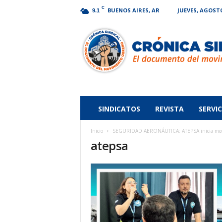
C
BUENOS AIRES, AR
JUEVES, AGOSTO
9.1
Crónica
Sindical
SINDICATOS
REVISTA
SERVIC
Inicio
SEGURIDAD AERONÁUTICA: ATEPSA inicia medid
atepsa