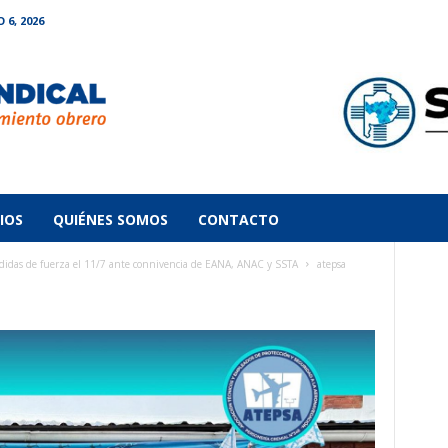
 6, 2026
IOS
QUIÉNES SOMOS
CONTACTO
as de fuerza el 11/7 ante connivencia de EANA, ANAC y SSTA
atepsa