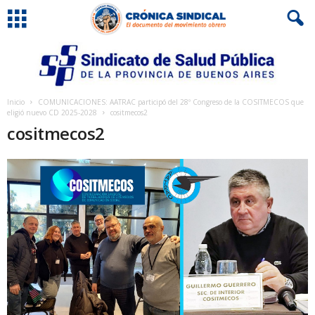
Inicio
COMUNICACIONES: AATRAC participó del 28º Congreso de la COSITMECOS que
eligió nuevo CD 2025-2028
cositmecos2
cositmecos2