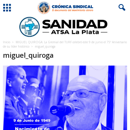
Inicio
MIGUEL QUIROGA: La Gremial del TURF celebró este 9 de junio el 75º Aniversario
de su líder histórico
miguel_quiroga
miguel_quiroga