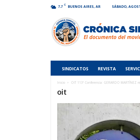
C
BUENOS AIRES, AR
SÁBADO, AGOSTO
7.7
Crónica
Sindical
SINDICATOS
REVISTA
SERVIC
Inicio
OIT 113º Conferencia: GERARDO MARTÍNEZ re
oit