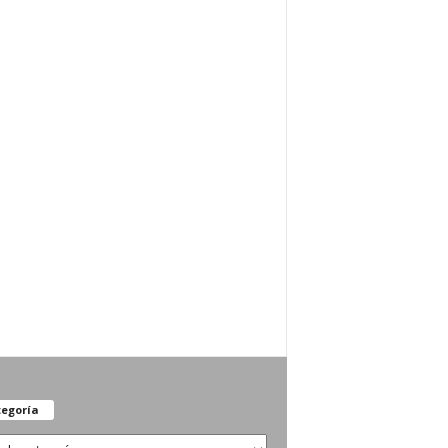
egoría
oría