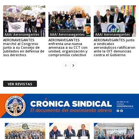
AAA/ Aeronavegantes
AAA/ Aeronavegantes
AAA/ Aeronavegantes
AERONAVEGANTES
AERONAVEGANTES
AERONAVEGANTES junto
marchó al Congreso
enfrenta una nueva
a sindicatos
junto a su Consejo de
amenaza a su CCT con
aeronáuticos ratificaron
Jubilados en defensa de
unidad, organización y
ante la OIT denuncias
sus derechos
compromiso colectivo
contra el Gobierno
VER REVISTAS