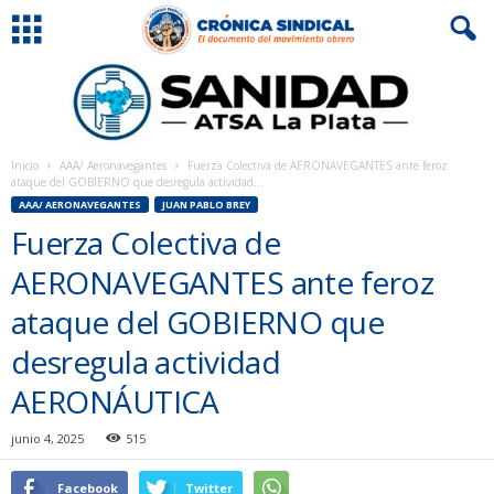
Inicio
AAA/ Aeronavegantes
Fuerza Colectiva de AERONAVEGANTES ante feroz
ataque del GOBIERNO que desregula actividad...
AAA/ AERONAVEGANTES
JUAN PABLO BREY
Fuerza Colectiva de
AERONAVEGANTES ante feroz
ataque del GOBIERNO que
desregula actividad
AERONÁUTICA
junio 4, 2025
515
Facebook
Twitter