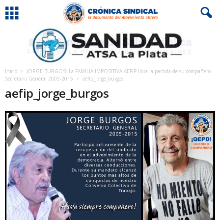
Inicio
JORGE BURGOS: La FAMILIA IMPOSITIVA AEFIP llora la partida de su compañero
Secretario General 2005-2015
aefip_jorge_burgos
aefip_jorge_burgos