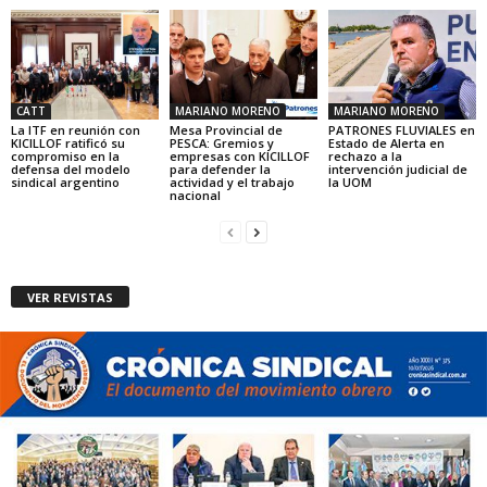
CATT
MARIANO MORENO
MARIANO MORENO
La ITF en reunión con
Mesa Provincial de
PATRONES FLUVIALES en
KICILLOF ratificó su
PESCA: Gremios y
Estado de Alerta en
compromiso en la
empresas con KICILLOF
rechazo a la
defensa del modelo
para defender la
intervención judicial de
sindical argentino
actividad y el trabajo
la UOM
nacional
VER REVISTAS