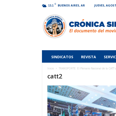
C
BUENOS AIRES, AR
JUEVES, AGOST
13.1
Crónica
Sindical
SINDICATOS
REVISTA
SERVIC
Inicio
TRANSPORTE: El Plenario Nacional de la CATT de
catt2