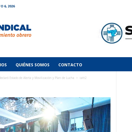
O 6, 2026
IOS
QUIÉNES SOMOS
CONTACTO
claró Estado de Alerta y Movilización y Plan de Lucha
catt2