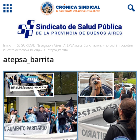
Inicio
SEGURIDAD Navegación Aérea: ATEPSA acata Conciliación, «no podrán boicotear
nuestro derecho a huelga»
atepsa_barrita
atepsa_barrita