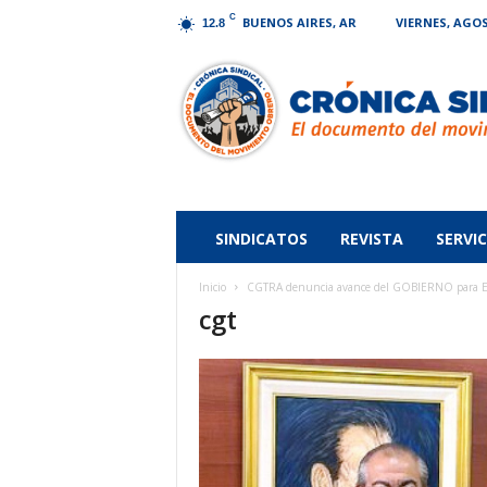
C
BUENOS AIRES, AR
VIERNES, AGOS
12.8
Crónica
Sindical
SINDICATOS
REVISTA
SERVIC
Inicio
CGTRA denuncia avance del GOBIERNO para EL
cgt