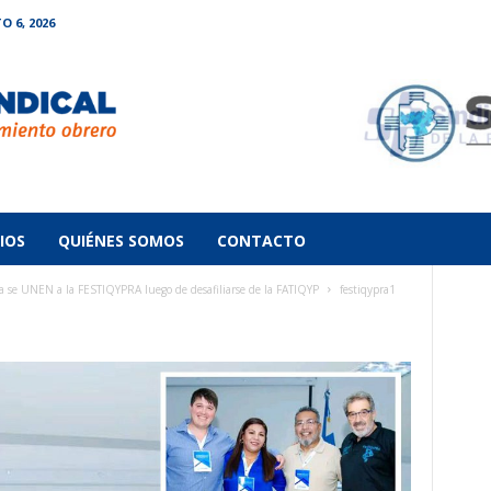
O 6, 2026
IOS
QUIÉNES SOMOS
CONTACTO
 UNEN a la FESTIQYPRA luego de desafiliarse de la FATIQYP
festiqypra1