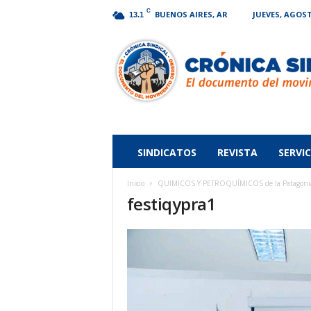
C
BUENOS AIRES, AR
JUEVES, AGOST
13.1
Crónica
Sindical
SINDICATOS
REVISTA
SERVIC
Inicio
QUIMICOS Y PETROQUÍMICOS de la Patagonia se
festiqypra1