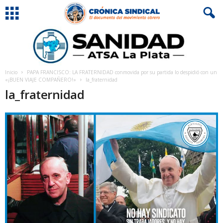
Inicio
PAPA FRANCISCO: LA FRATERNIDAD conmovida por su partida lo despidió con un
«¡BUEN VIAJE COMPAÑERO!»
la_fraternidad
la_fraternidad