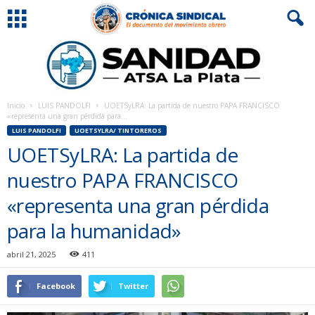
Inicio
LUIS PANDOLFI
UOETSyLRA: La partida de nuestro PAPA FRANCISCO
«representa una gran pérdida para...
LUIS PANDOLFI
UOETSYLRA/ TINTOREROS
UOETSyLRA: La partida de
nuestro PAPA FRANCISCO
«representa una gran pérdida
para la humanidad»
abril 21, 2025
411
Facebook
Twitter