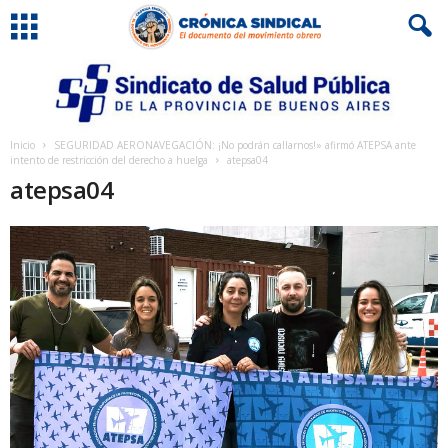
Inicio
SEGURIDAD AERONAVEGACIÓN: ¡No podrán callarnos!» afirmó ATEPSA ante
intento de restricción del derecho a huelga
atepsa04
atepsa04