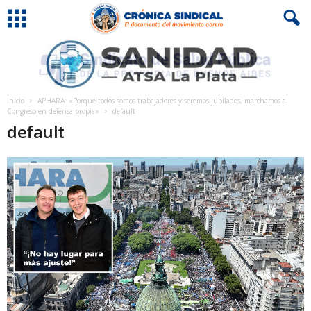
Inicio
APHARA: «Porque todos somos trabajadores y seremos jubilados, marchamos al
Congreso en defensa propia»
default
default