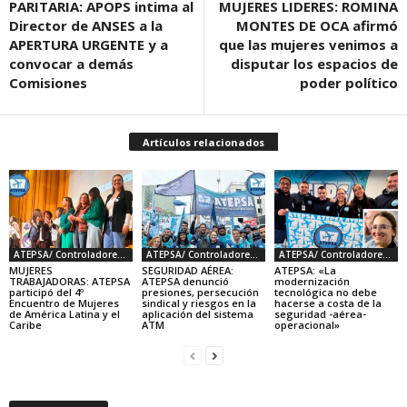
PARITARIA: APOPS intima al
MUJERES LIDERES: ROMINA
Director de ANSES a la
MONTES DE OCA afirmó
APERTURA URGENTE y a
que las mujeres venimos a
convocar a demás
disputar los espacios de
Comisiones
poder político
Artículos relacionados
ATEPSA/ Controladores Aéreos
ATEPSA/ Controladores Aéreos
ATEPSA/ Controladores Aéreos
MUJERES
SEGURIDAD AÉREA:
ATEPSA: «La
TRABAJADORAS: ATEPSA
ATEPSA denunció
modernización
participó del 4º
presiones, persecución
tecnológica no debe
Encuentro de Mujeres
sindical y riesgos en la
hacerse a costa de la
de América Latina y el
aplicación del sistema
seguridad -aérea-
Caribe
ATM
operacional»