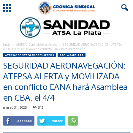
Inicio
ATEPSA/ Controladores Aéreos
SEGURIDAD AERONAVEGACIÓN: ATEPSA
ALERTA y MOVILIZADA en conflicto EANA hará Asamblea en...
ATEPSA/ CONTROLADORES AÉREOS
PAOLA BARRITTA
SEGURIDAD AERONAVEGACIÓN:
ATEPSA ALERTA y MOVILIZADA
en conflicto EANA hará Asamblea
en CBA. el 4/4
marzo 31, 2025
512
Facebook
Twitter