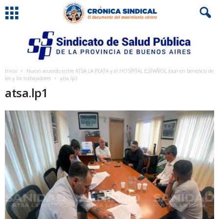
Inicio
Nuevo acuerdo entre ATSA LA PLATA y el HOSPITAL ESPAÑOL local en beneficio de
las y los trabajadores
atsa.lp1
atsa.lp1