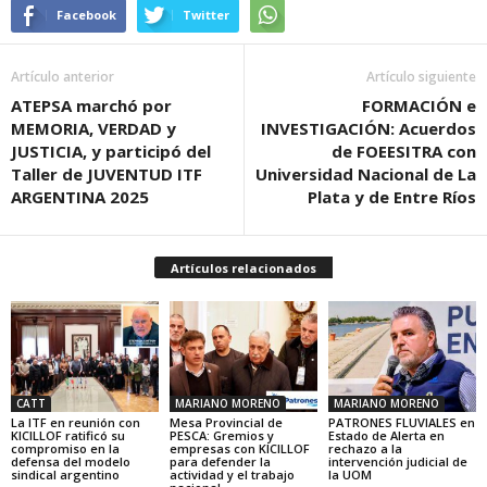
Facebook
Twitter
Artículo anterior
Artículo siguiente
ATEPSA marchó por
FORMACIÓN e
MEMORIA, VERDAD y
INVESTIGACIÓN: Acuerdos
JUSTICIA, y participó del
de FOEESITRA con
Taller de JUVENTUD ITF
Universidad Nacional de La
ARGENTINA 2025
Plata y de Entre Ríos
Artículos relacionados
CATT
MARIANO MORENO
MARIANO MORENO
La ITF en reunión con
Mesa Provincial de
PATRONES FLUVIALES en
KICILLOF ratificó su
PESCA: Gremios y
Estado de Alerta en
compromiso en la
empresas con KICILLOF
rechazo a la
defensa del modelo
para defender la
intervención judicial de
sindical argentino
actividad y el trabajo
la UOM