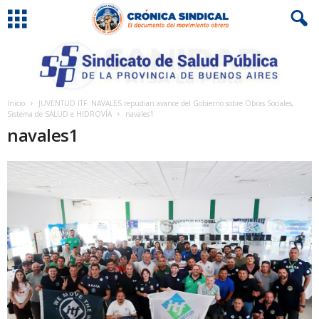
Inicio
JUVENTUD ITF: NAVALES repudian avance del Gobierno sobre Obras Sociales,
Sistema de SALUD e HIDROVÍA
navales1
navales1