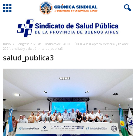
Inicio
Congreso 2025 del Sindicato de SALUD PÚBLICA PBA aprobó Memoria y Balance
2024, analizó y debatió
salud_publica3
salud_publica3