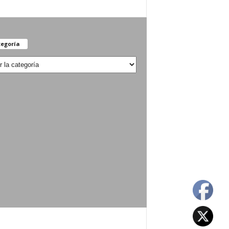
egoría
oría