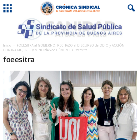
Inicio
FOEESITRA al GOBIERNO: RECHAZO al DISCURSO de ODIO y ACCIÓN
CONTRA MUJERES y MINORÍAS de GÉNERO
foeesitra
foeesitra