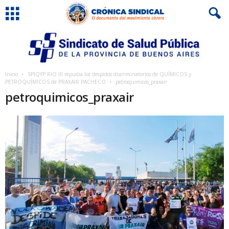
Inicio
SPIQYP RIO III repudia los despidos discriminatorios de QUÍMICOS y
PETROQUÍMICOS de PRAXAIR PACHECO
petroquimicos_praxair
petroquimicos_praxair