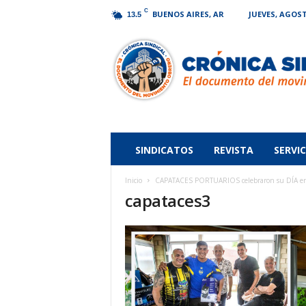
C
BUENOS AIRES, AR
JUEVES, AGOST
13.5
Crónica
Sindical
SINDICATOS
REVISTA
SERVIC
Inicio
CAPATACES PORTUARIOS celebraron su DÍA en 
capataces3