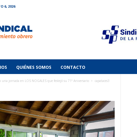
O 6, 2026
IOS
QUIÉNES SOMOS
CONTACTO
una jornada en LOS NOGALES que festejó su 71º Aniversario
capataces3