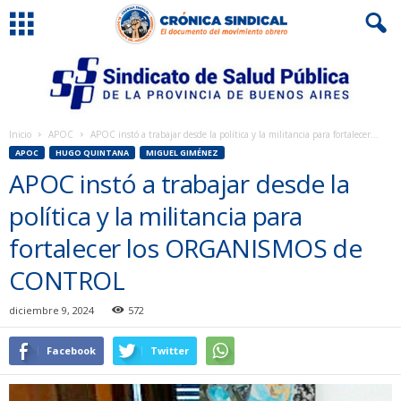
Inicio
APOC
APOC instó a trabajar desde la política y la militancia para fortalecer...
APOC
HUGO QUINTANA
MIGUEL GIMÉNEZ
APOC instó a trabajar desde la
política y la militancia para
fortalecer los ORGANISMOS de
CONTROL
diciembre 9, 2024
572
Facebook
Twitter