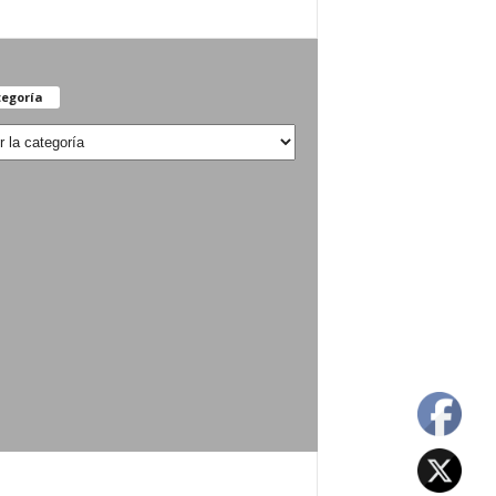
egoría
oría