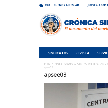
C
BUENOS AIRES, AR
JUEVES, AGOST
13.8
Crónica
Sindical
SINDICATOS
REVISTA
SERVIC
Inicio
APSEE inauguró su CENTRO UNIVERSITARIO de E
apsee03
apsee03