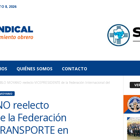
 8, 2026
IOS
QUIÉNES SOMOS
CONTACTO
ABLO MOYANO reelecto VICEPRESIDENTE de la Federación Internacional del
VE
 MOYANO
O reelecto
 la Federación
l TRANSPORTE en