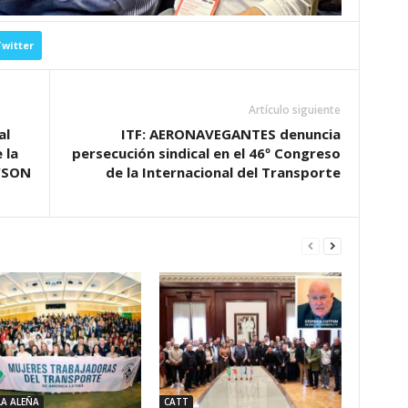
witter
Artículo siguiente
al
ITF: AERONAVEGANTES denuncia
 la
persecución sindical en el 46º Congreso
WSON
de la Internacional del Transporte
LA ALEÑA
CATT