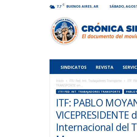
C
BUENOS AIRES, AR
SÁBADO, AGOSTO
7.7
Crónica
Sindical
SINDICATOS
REVISTA
SERVIC
Inicio
ITF/ Fed. Int. Trabajadores Transporte
ITF: P
TRANSPORTE en...
ITF/ FED. INT. TRABAJADORES TRANSPORTE
PABLO
ITF: PABLO MOYAN
VICEPRESIDENTE de
Internacional de