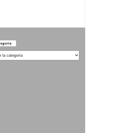
egoría
oría