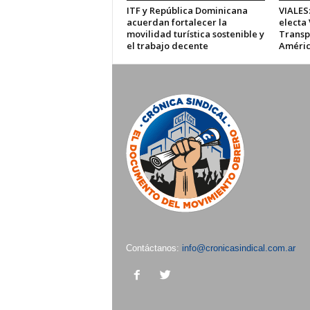
ITF y República Dominicana
VIALES:
acuerdan fortalecer la
electa
movilidad turística sostenible y
Transp
el trabajo decente
América
Contáctanos:
info@cronicasindical.com.ar