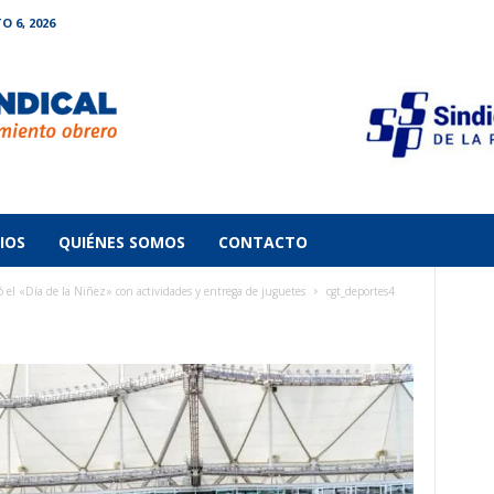
O 6, 2026
IOS
QUIÉNES SOMOS
CONTACTO
el «Día de la Niñez» con actividades y entrega de juguetes
cgt_deportes4