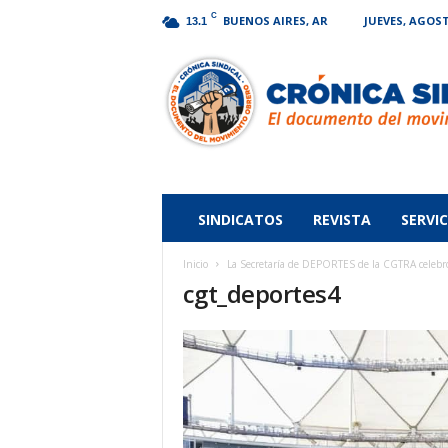
C
BUENOS AIRES, AR
JUEVES, AGOST
13.1
Crónica
Sindical
SINDICATOS
REVISTA
SERVIC
Inicio
La Secretaría de DEPORTES de la CGTRA celebró 
cgt_deportes4