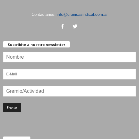
Contáctanos:
info@cronicasindical.com.ar
Suscribite a nuestro newsletter