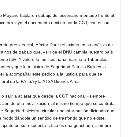
o Moyano hablaron debajo del escenario montado frente al
ocutora leyó el documento emitido por la CGT, con el cual
reto presidencial, Héctor Daer reflexionó en su análisis de
entinos de trabajo que, «si rige el DNU cambia nuestro país
omo tal». Y valoró la multitudinaria marcha a Tribunales
ntes y que la ministra de Seguridad Patricia Bullrich la
uería acompañar este pedido a la justicia para que se
neral de la FATSA y la ATSA Buenos Aires.
bió salir a aclarar que desde la CGT nacional «siempre»
zación de una movilización, al mismo tiempo que se contrata
e Seguridad hicieron circular una información diciendo que
e modo dándole un sentido de trasfondo que no existe.
fue tajante en su respuesta: «Eso es una guachada, siempre