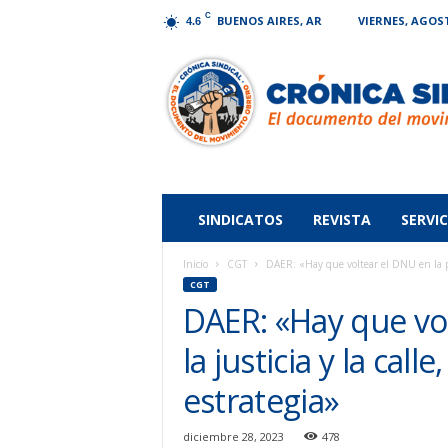
C
BUENOS AIRES, AR
VIERNES, AGOST
4.6
Crónica
Sindical
SINDICATOS
REVISTA
SERVIC
Inicio
CGT
DAER: «Hay que voltear el DNU en la polí
CGT
DAER: «Hay que vol
la justicia y la call
estrategia»
diciembre 28, 2023
478