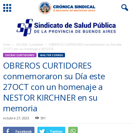
Inicio
SOCRA/ Curtidores
OBREROS CURTIDORES conmemoraron su Día este
27OCT con un homenaje a NESTOR...
SOCRA/ CURTIDORES
WALTER CORREA
OBREROS CURTIDORES
conmemoraron su Día este
27OCT con un homenaje a
NESTOR KIRCHNER en su
memoria
octubre 27, 2023
591
Facebook
Twitter