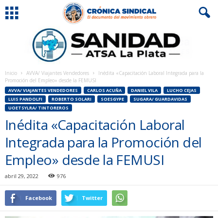
Inicio
AVVA/ Viajantes Vendedores
Inédita «Capacitación Laboral Integrada para la
Promoción del Empleo» desde la FEMUSI
AVVA/ VIAJANTES VENDEDORES
CARLOS ACUÑA
DANIEL VILA
LUCHO CEJAS
LUIS PANDOLFI
ROBERTO SOLARI
SOESGYPE
SUGARA/ GUARDAVIDAS
UOETSYLRA/ TINTOREROS
Inédita «Capacitación Laboral
Integrada para la Promoción del
Empleo» desde la FEMUSI
abril 29, 2022
976
Facebook
Twitter