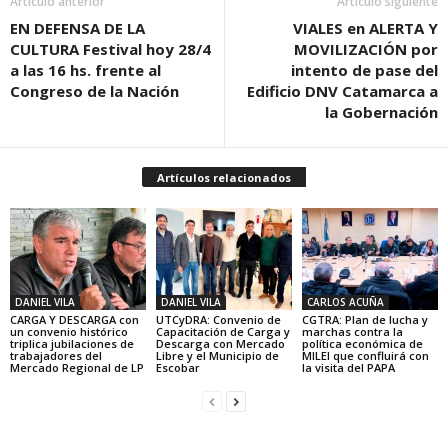
Artículo anterior
Artículo siguiente
EN DEFENSA DE LA
VIALES en ALERTA Y
CULTURA Festival hoy 28/4
MOVILIZACIÓN por
a las 16 hs. frente al
intento de pase del
Congreso de la Nación
Edificio DNV Catamarca a
la Gobernación
Artículos relacionados
DANIEL VILA
DANIEL VILA
CARLOS ACUÑA
CARGA Y DESCARGA con
UTCyDRA: Convenio de
CGTRA: Plan de lucha y
un convenio histórico
Capacitación de Carga y
marchas contra la
triplica jubilaciones de
Descarga con Mercado
política económica de
trabajadores del
Libre y el Municipio de
MILEI que confluirá con
Mercado Regional de LP
Escobar
la visita del PAPA