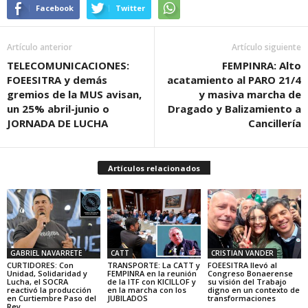
Facebook
Twitter
Artículo anterior
Artículo siguiente
TELECOMUNICACIONES:
FEMPINRA: Alto
FOEESITRA y demás
acatamiento al PARO 21/4
gremios de la MUS avisan,
y masiva marcha de
un 25% abril-junio o
Dragado y Balizamiento a
JORNADA DE LUCHA
Cancillería
Artículos relacionados
GABRIEL NAVARRETE
CATT
CRISTIAN VANDER
CURTIDORES: Con
TRANSPORTE: La CATT y
FOEESITRA llevó al
Unidad, Solidaridad y
FEMPINRA en la reunión
Congreso Bonaerense
Lucha, el SOCRA
de la ITF con KICILLOF y
su visión del Trabajo
reactivó la producción
en la marcha con los
digno en un contexto de
en Curtiembre Paso del
JUBILADOS
transformaciones
Rey