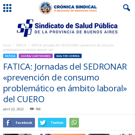
Inicio
FATICA
FATICA: Jornadas del SEDRONAR «prevención de consumo
problemático en ámbito laboral» del...
FATICA
SOCRA/ CURTIDORES
WALTER CORREA
FATICA: Jornadas del SEDRONAR
«prevención de consumo
problemático en ámbito laboral»
del CUERO
abril 22, 2022
788
Facebook
Twitter