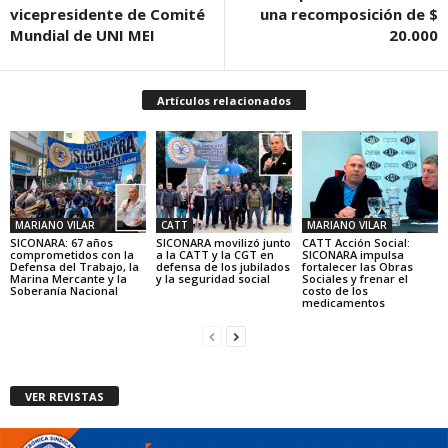
vicepresidente de Comité
una recomposición de $
Mundial de UNI MEI
20.000
Artículos relacionados
MARIANO VILAR
CATT
MARIANO VILAR
SICONARA: 67 años
SICONARA movilizó junto
CATT Acción Social:
comprometidos con la
a la CATT y la CGT en
SICONARA impulsa
Defensa del Trabajo, la
defensa de los jubilados
fortalecer las Obras
Marina Mercante y la
y la seguridad social
Sociales y frenar el
Soberanía Nacional
costo de los
medicamentos
VER REVISTAS