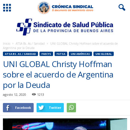
Inicio
ATSA Bs. As./ Sanidad
UNI GLOBAL Christy Hoffman sobre el acuerdo de
Argentina por la Deuda
ATSA BS. AS./ SANIDAD
FAECYS
FATSA
UNI AMÉRICAS
UNI GLOBAL
UNI GLOBAL Christy Hoffman
sobre el acuerdo de Argentina
por la Deuda
agosto 12, 2020
1213
Facebook
Twitter