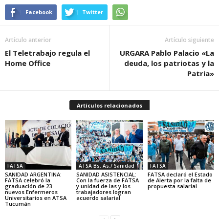
Facebook
Twitter
Artículo anterior
Artículo siguiente
El Teletrabajo regula el
URGARA Pablo Palacio «La
Home Office
deuda, los patriotas y la
Patria»
Artículos relacionados
FATSA
ATSA Bs. As./ Sanidad
FATSA
SANIDAD ARGENTINA:
SANIDAD ASISTENCIAL:
FATSA declaró el Estado
FATSA celebró la
Con la fuerza de FATSA
de Alerta por la falta de
graduación de 23
y unidad de las y los
propuesta salarial
nuevos Enfermeros
trabajadores logran
Universitarios en ATSA
acuerdo salarial
Tucumán