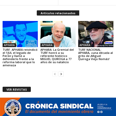
Artículos relacionados
APHARA
APHARA
APHARA
TURF: APHARA reivindicó
APHARA: La Gremial del
TURF NACIONAL:
el 1JUL el legado de
TURF honró a su
APHARA, «una década al
Perón y llamó a
referente histórico
grito de ¡Miguel
defenderlo frente a la
MIGUEL QUIROGA a 77
Quiroga Viejo Nomás!
reforma laboral que lo
años de su natalicio
amenaza
VER REVISTAS