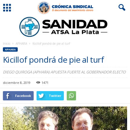
Inicio
APHARA
Kicillof pondrá de pie al turf
APHARA
Kicillof pondrá de pie al turf
DIEGO QUIROGA (APHARA) APUESTA FUERTE AL GOBERNADOR ELECTO
diciembre 8, 2019
1471
Facebook
Twitter