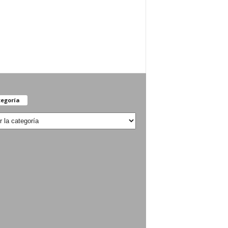
egoría
oría