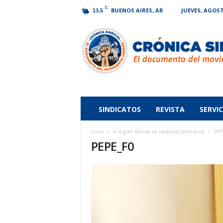
C
BUENOS AIRES, AR
JUEVES, AGOST
13.5
Crónica
Sindical
SINDICATOS
REVISTA
SERVIC
Inicio
A la gran familia de capataces portuarios
PEP
PEPE_F0