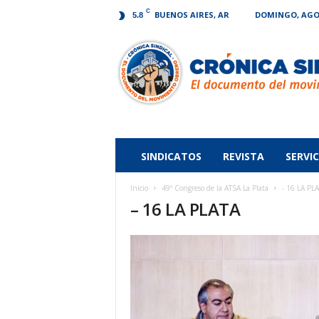
C
BUENOS AIRES, AR
DOMINGO, AGOS
5.8
Crónica
Sindical
SINDICATOS
REVISTA
SERVIC
Inicio
49º Congreso de la ATSA La Plata
- 16 LA PL
– 16 LA PLATA