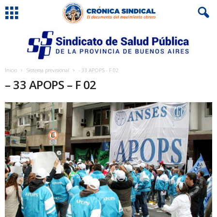
Inicio
Sistema previsional
- 33 APOPS - F 02
– 33 APOPS – F 02