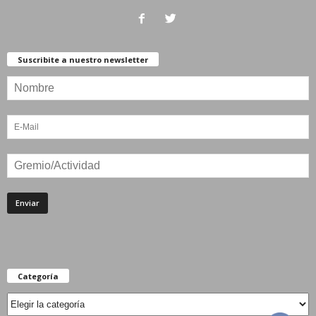
Suscribite a nuestro newsletter
Categoría
Categoría